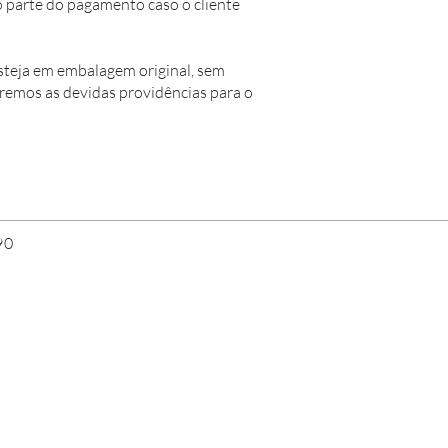
o parte do pagamento caso o cliente
steja em embalagem original, sem
aremos as devidas providências para o
90