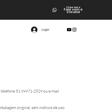
Clique aqui e
Fale co
m a
Claudia
Login
o telefone 51 99971-2529 ou e-mail
balagem original, sem indícios de uso