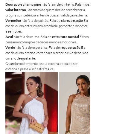
Dourado e champagne
 não falam de dinheiro. Falam de 
valor interno
.São cores de quem decide reconhecer a 
própria competência antes de buscar validação externa.
Vermelho
 não fala de paixão. Fala de 
clareza e ação
.É a 
cor de quem entra no ano acordada, presente e disposta 
a se mover.
Azul
 não fala de calma. Fala de 
estrutura mental
.É foco, 
pensamento limpo e decisões menos emocionais.
Verde
 não fala de esperança. Fala de 
recuperação
.É a 
cor de quem precisa voltar para o próprio eixo depois de 
um ano desgastante.
Quando você entende isso, a escolha deixa de ser 
estética e passa a ser estratégica.