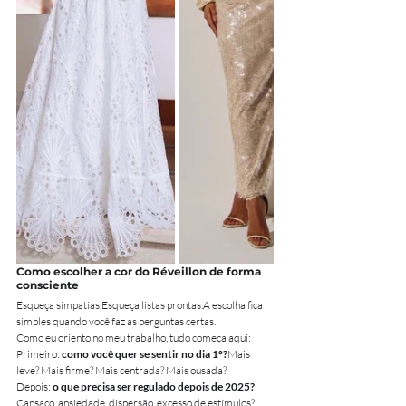
Como escolher a cor do Réveillon de forma 
consciente
Esqueça simpatias.Esqueça listas prontas.A escolha fica 
simples quando você faz as perguntas certas.
Como eu oriento no meu trabalho, tudo começa aqui:
Primeiro: 
como você quer se sentir no dia 1º?
Mais 
leve? Mais firme? Mais centrada? Mais ousada?
Depois: 
o que precisa ser regulado depois de 2025?
Cansaço, ansiedade, dispersão, excesso de estímulos?