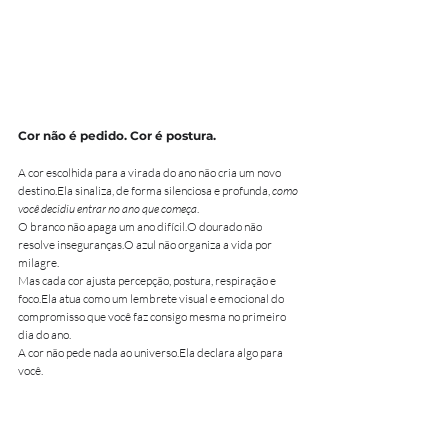
Cor não é pedido. Cor é postura.
A cor escolhida para a virada do ano não cria um novo 
destino.Ela sinaliza, de forma silenciosa e profunda, 
como 
você decidiu entrar no ano que começa
.
O branco não apaga um ano difícil.O dourado não 
resolve inseguranças.O azul não organiza a vida por 
milagre.
Mas cada cor ajusta percepção, postura, respiração e 
foco.Ela atua como um lembrete visual e emocional do 
compromisso que você faz consigo mesma no primeiro 
dia do ano.
A cor não pede nada ao universo.Ela declara algo para 
você.