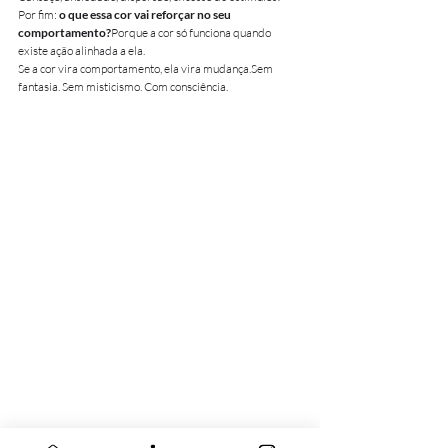
Por fim: 
o que essa cor vai reforçar no seu 
comportamento?
Porque a cor só funciona quando 
existe ação alinhada a ela.
Se a cor vira comportamento, ela vira mudança.Sem 
fantasia. Sem misticismo. Com consciência.