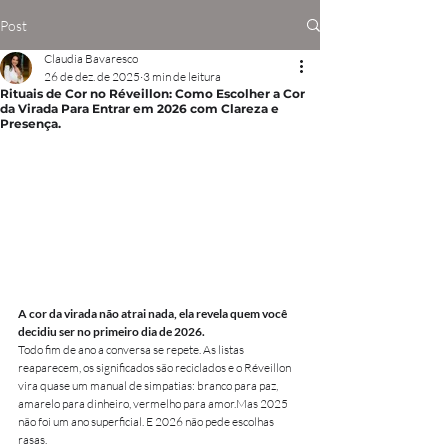
Post
Claudia Bavaresco
26 de dez. de 2025
3 min de leitura
Rituais de Cor no Réveillon: Como Escolher a Cor
da Virada Para Entrar em 2026 com Clareza e
Presença.
A cor da virada não atrai nada, ela revela quem você 
decidiu ser no primeiro dia de 2026.
Todo fim de ano a conversa se repete. As listas 
reaparecem, os significados são reciclados e o Réveillon 
vira quase um manual de simpatias: branco para paz, 
amarelo para dinheiro, vermelho para amor.Mas 2025 
não foi um ano superficial. E 2026 não pede escolhas 
rasas.