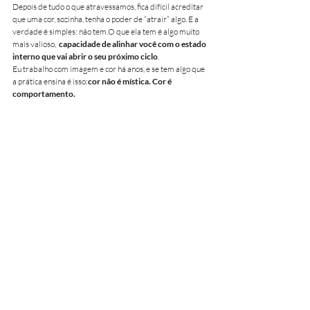
Depois de tudo o que atravessamos, fica difícil acreditar 
que uma cor, sozinha, tenha o poder de “atrair” algo. E a 
verdade é simples: não tem.O que ela tem é algo muito 
mais valioso,  
capacidade de alinhar você com o estado 
interno que vai abrir o seu próximo ciclo
.
Eu trabalho com imagem e cor há anos, e se tem algo que 
a prática ensina é isso:
cor não é mística. Cor é 
comportamento.