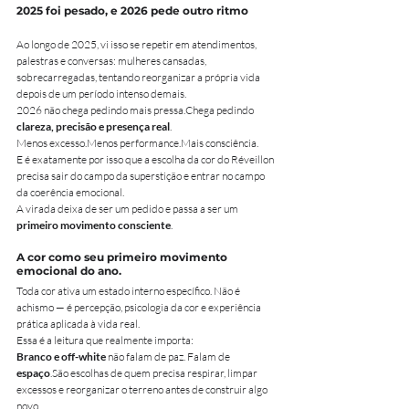
2025 foi pesado, e 2026 pede outro ritmo
Ao longo de 2025, vi isso se repetir em atendimentos, 
palestras e conversas: mulheres cansadas, 
sobrecarregadas, tentando reorganizar a própria vida 
depois de um período intenso demais.
2026 não chega pedindo mais pressa.Chega pedindo 
clareza, precisão e presença real
.
Menos excesso.Menos performance.Mais consciência.
E é exatamente por isso que a escolha da cor do Réveillon 
precisa sair do campo da superstição e entrar no campo 
da coerência emocional.
A virada deixa de ser um pedido e passa a ser um 
primeiro movimento consciente
.
A cor como seu primeiro movimento 
emocional do ano.
Toda cor ativa um estado interno específico. Não é 
achismo — é percepção, psicologia da cor e experiência 
prática aplicada à vida real.
Essa é a leitura que realmente importa:
Branco e off-white
 não falam de paz. Falam de 
espaço
.São escolhas de quem precisa respirar, limpar 
excessos e reorganizar o terreno antes de construir algo 
novo.