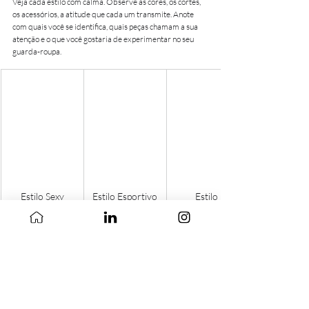
Veja cada estilo com calma. Observe as cores, os cortes, 
os acessórios, a atitude que cada um transmite. Anote 
com quais você se identifica, quais peças chamam a sua 
atenção e o que você gostaria de experimentar no seu 
guarda-roupa.
Estilo Sexy
Estilo Esportivo
Estilo 
Romântico