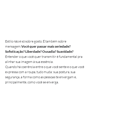
Estilo não é só sobre gosto. É também sobre 
mensagem.
Você quer passar mais seriedade? 
Sofisticação? Liberdade? Ousadia? Suavidade?
Entender o que você quer transmitir é fundamental pra 
alinhar sua imagem à sua essência.
Quando há coerência entre o que você sente e o que você 
expressa com a roupa, tudo muda: sua postura, sua 
segurança, a forma como as pessoas te enxergam e, 
principalmente, como você se enxerga.