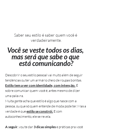
Saber seu estilo é saber quem você é 
verdadeiramente.
Você se veste todos os dias, 
mas será que sabe o que 
está comunicando?
Descobrir o seu estilo pessoal vai muito além de seguir 
tendências ou ter um armário cheio de roupas bonitas. 
Estilo tem a ver com identidade, com intenção.
 É 
sobre comunicar quem você é, antes mesmo de dizer 
uma palavra.
Muita gente acha que estilo é algo que nasce com a 
pessoa, ou que só quem entende de moda pode ter. Mas a 
verdade é que 
estilo se constrói.
 E com 
autoconhecimento, ele se revela.
A seguir
, vou te dar 
3 dicas simples
 e práticas pra você 