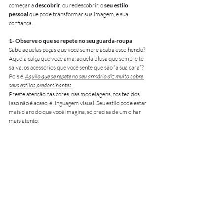
começar a 
descobrir
, ou redescobrir, o 
seu estilo 
pessoal 
que pode transformar sua imagem, e sua 
confiança.
1- Observe o que se repete no seu guarda-roupa
Sabe aquelas peças que você sempre acaba escolhendo? 
Aquela calça que você ama, aquela blusa que sempre te 
salva, os acessórios que você sente que são “a sua cara”? 
Pois é. 
Aquilo que se repete no seu armário diz muito sobre 
seus estilos predominantes.
Preste atenção nas cores, nas modelagens, nos tecidos. 
Isso não é acaso, é linguagem visual. Seu estilo pode estar 
mais claro do que você imagina, só precisa de um olhar 
mais atento.