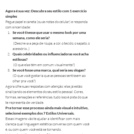
Agora é sua vez: Descubra seu estilo com 1 exercício 
simples
Pegue papel e caneta (ou as notas do celular) e responda 
com sinceridade:
Se você tivesse que usar o mesmo look por uma 
semana, como ele seria?
 (Descreva a peça de roupa, a cor, o tecido, o sapato, o 
acessório...)
Quais celebridades ou influenciadoras você acha 
estilosas?
 (O que elas têm em comum visualmente?)
Se você fosse uma marca, qual seria seu slogan?
(O que você gostaria que as pessoas sentissem ao 
olhar pra você?)
Agora olhe suas respostas com atenção: elas já estão 
sinalizando os elementos do seu estilo pessoal. Cores, 
formas, sensações e referências, tudo isso é pista do que 
te representa de verdade.
Pra tornar esse processo ainda mais visual e intuitivo, 
selecionei exemplos dos 7 Estilos Universais.
Essas imagens vão te ajudar a identificar com mais 
clareza qual linguagem estética conversa com quem você 
é, ou com quem você está se tornando.