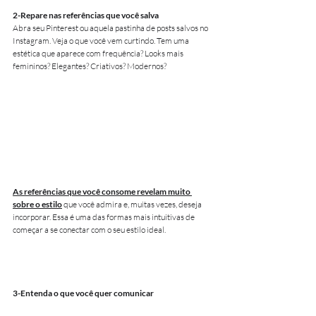
2-Repare nas referências que você salva
Abra seu Pinterest ou aquela pastinha de posts salvos no 
Instagram. Veja o que você vem curtindo. Tem uma 
estética que aparece com frequência? Looks mais 
femininos? Elegantes? Criativos? Modernos?
As referências que você consome revelam muito 
sobre o estilo
 que você admira e, muitas vezes, deseja 
incorporar. Essa é uma das formas mais intuitivas de 
começar a se conectar com o seu estilo ideal.
3-Entenda o que você quer comunicar